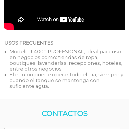
USOS FRECUENTES
Modelo J-4000 PROFESIONAL, ideal para uso
en negocios como: tiendas de ropa,
boutiques, lavanderías, recepciones, hoteles,
entre otros negocios.
El equipo puede operar todo el día, siempre y
cuando el tanque se mantenga con
suficiente agua.
CONTACTOS