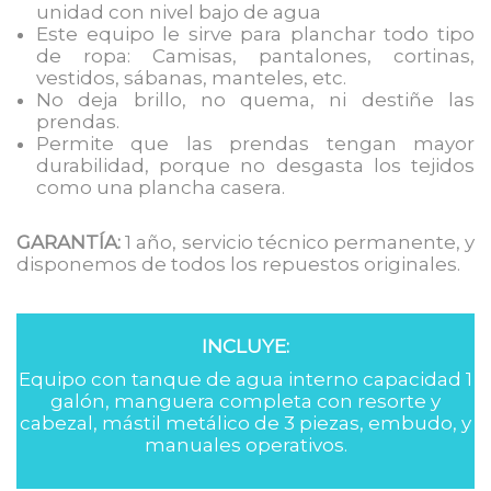
unidad con nivel bajo de agua
Este equipo le sirve para planchar todo tipo
de ropa: Camisas, pantalones, cortinas,
vestidos, sábanas, manteles, etc.
No deja brillo, no quema, ni destiñe las
prendas.
Permite que las prendas tengan mayor
durabilidad, porque no desgasta los tejidos
como una plancha casera.
GARANTÍA:
1 año, servicio técnico permanente, y
disponemos de todos los repuestos originales.
INCLUYE:
Equipo con tanque de agua interno capacidad 1
galón, manguera completa con resorte y
cabezal, mástil metálico de 3 piezas, embudo, y
manuales operativos.