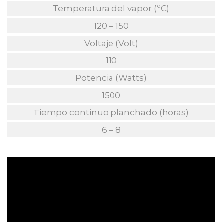
Temperatura del vapor (ºC)
120 – 150
Voltaje (Volt)
110
Potencia (Watts)
1500
Tiempo continuo planchado (horas)
6 – 8